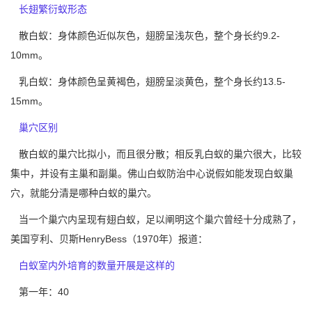
长翅繁衍蚁形态
散白蚁：身体颜色近似灰色，翅膀呈浅灰色，整个身长约9.2-
10mm。
乳白蚁：身体颜色呈黄褐色，翅膀呈淡黄色，整个身长约13.5-
15mm。
巢穴区别
散白蚁的巢穴比拟小，而且很分散；相反乳白蚁的巢穴很大，比较
集中，并设有主巢和副巢。佛山白蚁防治中心说假如能发现
白蚁巢
穴
，就能分清是哪种白蚁的巢穴。
当一个巢穴内呈现有翅白蚁，足以阐明这个巢穴曾经十分成熟了，
美国亨利、贝斯HenryBess（1970年）报道：
白蚁室内外培育的数量开展是这样的
第一年：40