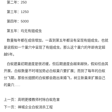
第二年：250
第三年：1250
第四年：5000
第五年：均无有翅成虫
数量每年都在成倍增加，一直到第五年都没有呈现
有翅成虫
，也就
是说假如一个巢穴中呈现了有翅成虫，那么这个巢穴的年龄肯定超
越5年。
白蚁建巢初期速度是很迟缓，但后期速度会越来越快，假如任由其
开展，白蚁数量不时增加势必白蚁巢穴
要扩展
；而到了每年的白蚁
分飞期，那些长翅膀的白蚁都会跑出来婚飞，树立新巢来扩展自己
的巢穴......
上一页：
高明更楼教师村除白蚁危害
下一页：
禅城企业白蚁消杀工程