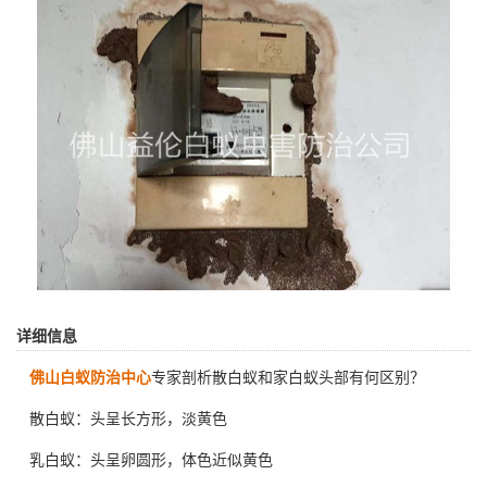
详细信息
佛山白蚁防治中心
专家剖析散白蚁和家白蚁头部有何区别？
散白蚁：头呈长方形，淡黄色
乳白蚁：头呈卵圆形，体色近似黄色